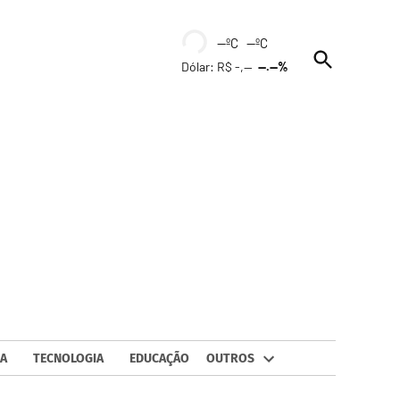
--ºC --ºC
Open
Dólar: R$ -,--
--.--%
Search
A
TECNOLOGIA
EDUCAÇÃO
OUTROS