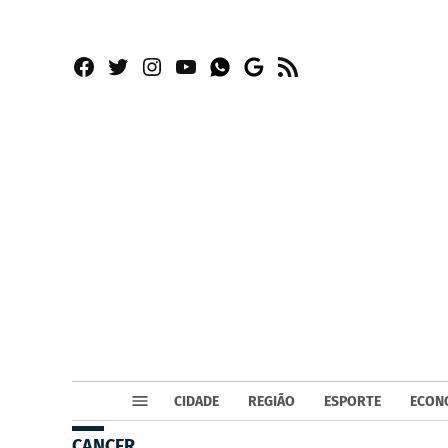
Facebook
Twitter
Instagram
YouTube
RSS
Whatsapp
Google
News
CIDADE
REGIÃO
ESPORTE
ECON
CANÇER