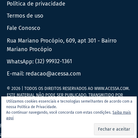
Política de privacidade
Termos de uso
Fale Conosco
Rua Mariano Procópio, 609, apt 301 - Bairro
Mariano Procópio
WhatsApp:
(32) 99932-1361
E-mail:
redacao@acessa.com
© 2026 | TODOS OS DIREITOS RESERVADOS AO WWW.ACESSA.COM.
ESTE MATERIAL NÃO PODE SER PUBLICADO, TRANSMITIDO POR
BROADCAST, REESCRITO OU REDISTRIBUÍDO SEM PRÉVIA
Utilizamos cookies essenciais e tecnologias semelhantes de acordo com a
nossa Política de Privacidade.
AUTORIZAÇÃO.
Ao continuar navegando, você concorda com estas condições.
Saiba mais
aqui
Portal Acessa.com é
associado ao