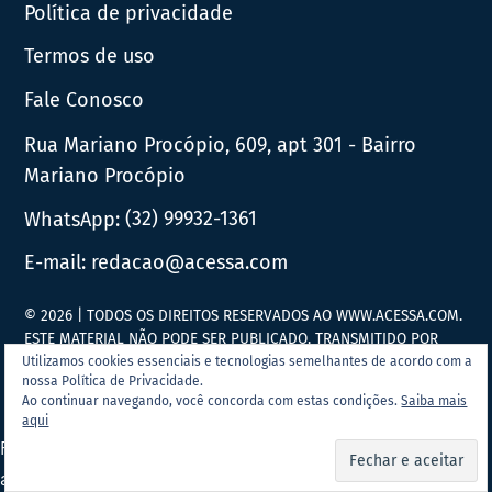
Política de privacidade
Termos de uso
Fale Conosco
Rua Mariano Procópio, 609, apt 301 - Bairro
Mariano Procópio
WhatsApp:
(32) 99932-1361
E-mail:
redacao@acessa.com
© 2026 | TODOS OS DIREITOS RESERVADOS AO WWW.ACESSA.COM.
ESTE MATERIAL NÃO PODE SER PUBLICADO, TRANSMITIDO POR
BROADCAST, REESCRITO OU REDISTRIBUÍDO SEM PRÉVIA
Utilizamos cookies essenciais e tecnologias semelhantes de acordo com a
nossa Política de Privacidade.
AUTORIZAÇÃO.
Ao continuar navegando, você concorda com estas condições.
Saiba mais
aqui
Portal Acessa.com é
associado ao