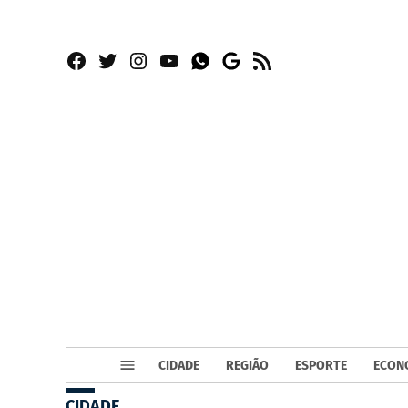
Facebook
Twitter
Instagram
YouTube
RSS
Whatsapp
Google
News
CIDADE
REGIÃO
ESPORTE
ECON
CIDADE