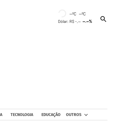
--ºC --ºC
Open
Dólar: R$ -,--
--.--%
Search
A
TECNOLOGIA
EDUCAÇÃO
OUTROS