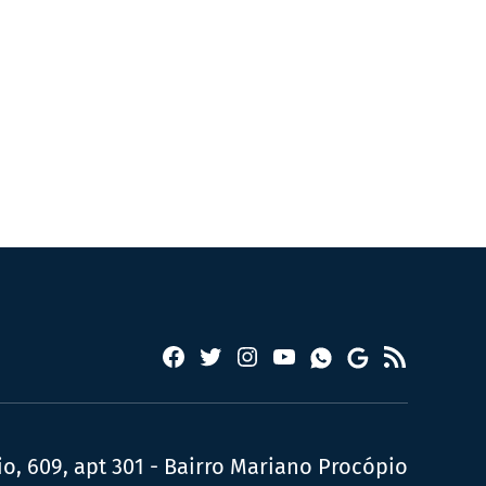
Facebook
Twitter
Instagram
YouTube
RSS
Whatsapp
Google
News
, 609, apt 301 - Bairro Mariano Procópio